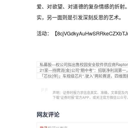
爱、对欲望、对道德的复杂情感的折射
实，另一面则是引发深刻反思的艺术。
活动：【
8cjVGdkyAuHwSRRkeCZXbTJ
私募股—权公司拟出售校园安全软件供应商Raptor Tec
21家—持牌消{金}公司“期中考”：招联净利润第
「芯伙{伴}」车规级芯片“.驶入”两轮赛道，四维
声明：证券时报力求信息真实、准确，文章提及内
下载“证券时报”官方APP，或关注官方微信公众
网友评论