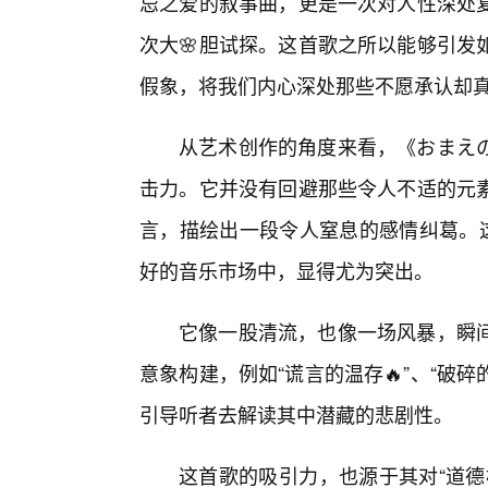
忌之爱的叙事曲，更是一次对人性深处
次大🌸胆试探。这首歌之所以能够引发
假象，将我们内心深处那些不愿承认却
从艺术创作的角度来看，《おまえ
击力。它并没有回避那些令人不适的元
言，描绘出一段令人窒息的感情纠葛。这
好的音乐市场中，显得尤为突出。
它像一股清流，也像一场风暴，瞬
意象构建，例如“谎言的温存🔥”、“破
引导听者去解读其中潜藏的悲剧性。
这首歌的吸引力，也源于其对“道德