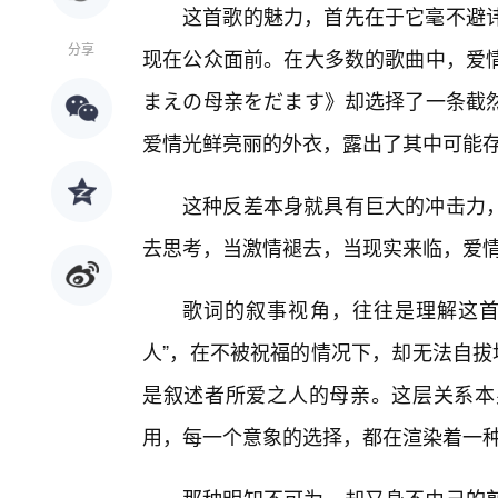
这首歌的魅力，首先在于它毫不避
分享
现在公众面前。在大多数的歌曲中，爱
まえの母亲をだます》却选择了一条截然
爱情光鲜亮丽的外衣，露出了其中可能
这种反差本身就具有巨大的冲击力
去思考，当激情褪去，当现实来临，爱
歌词的叙事视角，往往是理解这首
人”，在不被祝福的情况下，却无法自拔
是叙述者所爱之人的母亲。这层关系本
用，每一个意象的选择，都在渲染着一