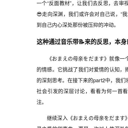
一个“反面教材”，让我们去反思，去审
😎走向深渊，我们或许会对自己说，“
到自己内心深处那份被压抑的冲动。
这种通过音乐带📝来的反思，本
《おまえの母亲をだます》就像一
的情感。它挑战了我们对爱情的认知，
的深刻思考。在接下来的part2中，
社会引发的深层讨论，看看为何一首看
注。
继续深入《おまえの母亲をだます