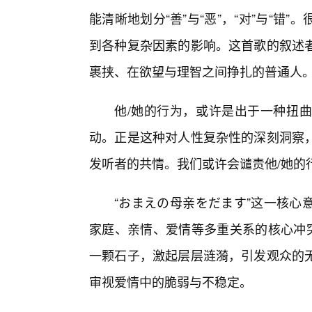
能清晰地划分“善”与“恶”，“对”与“
到各种复杂因素的影响。这首歌的叙述
裹挟、在欲望与理智之间挣扎的普通人
他/她的行为，或许是出于一种扭
动。正是这种对人性复杂性的深刻洞察
发听者的共情。我们或许会谴责他/她的
“おまえの母亲をだます”这一核心
家庭、亲情、爱情等多重关系的核心冲突
一颗石子，激起层层涟漪，引发观众的
审视爱情中的脆弱与不稳定。