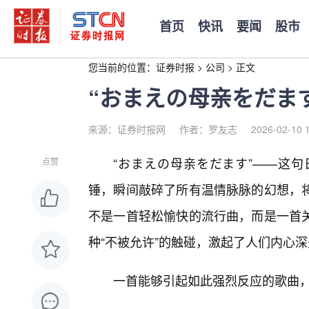
首页
快讯
要闻
股市
您当前的位置：
证券时报
>
公司
>
正文
“おまえの母亲をだま
来源：证券时报网
作者：罗友志
2026-02-10 
“おまえの母亲をだます”——这
点赞
锤，瞬间敲碎了所有温情脉脉的幻想，
不是一首轻松愉快的流行曲，而是一首
种“不被允许”的触碰，激起了人们内心
一首能够引起如此强烈反应的歌曲