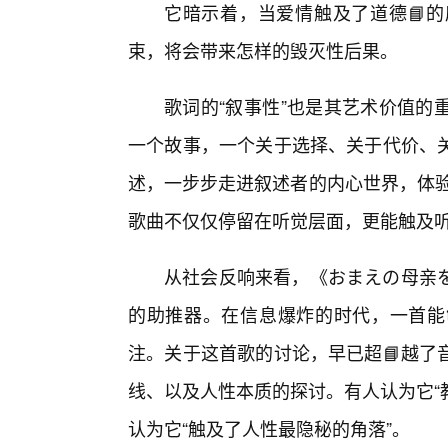
它暗示着，当爱情触及了道德📘
束，将会带来怎样的毁灭性后果。
歌词的“叙事性”也是其艺术价值的
一个故事，一个关于选择、关于代价、
述，一步步走进叙述者的内心世界，体验
歌曲不仅仅停留在听觉层面，更能触及
从社会反响来看，《おまえの母亲
的助推器。在信息爆炸的时代，一首能
注。关于这首歌的讨论，早已超📘越了
线、以及人性本质的探讨。有人认为它“
认为它“触及了人性最隐秘的角落”。